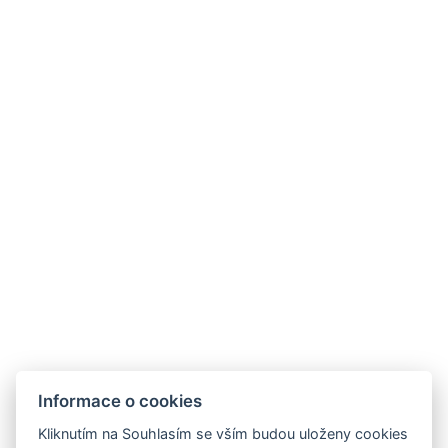
Kontakt
info@hotelausterlitz.cz
+420 544 221 588
Na Golfovém hřišti 1510
684 01 Slavkov u Brna
Instagram
Facebook
Důležité odkazy
GDPR & Cookies
Obchodní podmínky
Informace o cookies
Kliknutím na Souhlasím se vším budou uloženy cookies